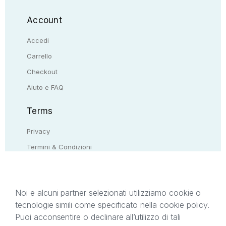
Account
Accedi
Carrello
Checkout
Aiuto e FAQ
Terms
Privacy
Termini & Condizioni
Resi & rimborsi
Contattaci
Noi e alcuni partner selezionati utilizziamo cookie o
tecnologie simili come specificato nella cookie policy.
Il presente sito web è di proprietà di StreetLib S.r.l.
Puoi acconsentire o declinare all’utilizzo di tali
C.F. e P.IVA 05338720963. StreetLib S.r.l. è