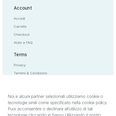
Account
Accedi
Carrello
Checkout
Aiuto e FAQ
Terms
Privacy
Termini & Condizioni
Resi & rimborsi
Contattaci
Noi e alcuni partner selezionati utilizziamo cookie o
tecnologie simili come specificato nella cookie policy.
Il presente sito web è di proprietà di StreetLib S.r.l.
Puoi acconsentire o declinare all’utilizzo di tali
C.F. e P.IVA 05338720963. StreetLib S.r.l. è
tecnologie cliccando in basso.
Utilizzando il nostro