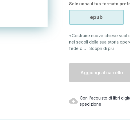
Seleziona il tuo formato prefe
epub
«Costruire nuove chiese vuol di
nei secoli della sua storia ope
fede c
...
Scopri di più
Disponibilità
attuale:
Con l'acquisto di libri dig
spedizione