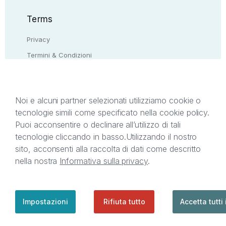
Terms
Privacy
Termini & Condizioni
Resi & rimborsi
Contattaci
Noi e alcuni partner selezionati utilizziamo cookie o
tecnologie simili come specificato nella cookie policy.
Il presente sito web è di proprietà di StreetLib S.r.l.
Puoi acconsentire o declinare all’utilizzo di tali
C.F. e P.IVA 05338720963. StreetLib S.r.l. è
tecnologie cliccando in basso.
Utilizzando il nostro
titolare di tutti i diritti di proprietà intellettuale
sito, acconsenti alla raccolta di dati come descritto
afferenti ai marchi, loghi e segni distintivi presenti
nella nostra
Informativa sulla privacy
.
sul sito web. Si invita l’utente a prendere visione
della privacy policy e delle condizioni relative ai
singoli servizi offerti da StreetLib. Servizio Clienti:
support@streetlib.com
Impostazioni
Rifiuta tutto
Accetta tutti