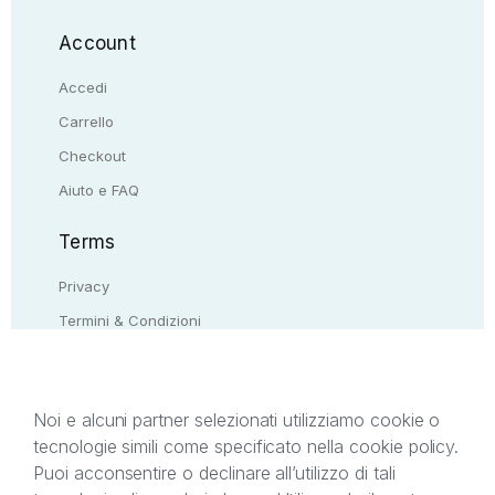
Account
Accedi
Carrello
Checkout
Aiuto e FAQ
Terms
Privacy
Termini & Condizioni
Resi & rimborsi
Contattaci
Noi e alcuni partner selezionati utilizziamo cookie o
tecnologie simili come specificato nella cookie policy.
Il presente sito web è di proprietà di StreetLib S.r.l.
Puoi acconsentire o declinare all’utilizzo di tali
C.F. e P.IVA 05338720963. StreetLib S.r.l. è