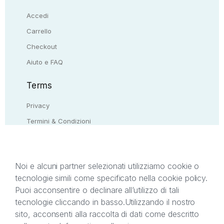
Accedi
Carrello
Checkout
Aiuto e FAQ
Terms
Privacy
Termini & Condizioni
Resi & rimborsi
Contattaci
Noi e alcuni partner selezionati utilizziamo cookie o
tecnologie simili come specificato nella cookie policy.
Il presente sito web è di proprietà di StreetLib S.r.l.
Puoi acconsentire o declinare all’utilizzo di tali
C.F. e P.IVA 05338720963. StreetLib S.r.l. è
tecnologie cliccando in basso.
Utilizzando il nostro
titolare di tutti i diritti di proprietà intellettuale
sito, acconsenti alla raccolta di dati come descritto
afferenti ai marchi, loghi e segni distintivi presenti