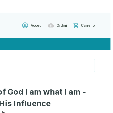
Accedi
Ordini
Carrello
of God I am what I am -
His Influence
Jr.