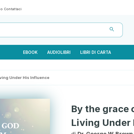
gno
Contattaci
EBOOK
AUDIOLIBRI
LIBRI DI CARTA
iving Under His Influence
By the grace 
Living Under 
di
Dr. George W. Brown 