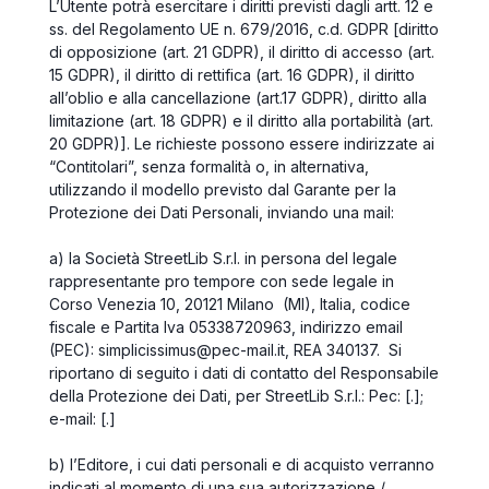
L’Utente potrà esercitare i diritti previsti dagli artt. 12 e
ss. del Regolamento UE n. 679/2016, c.d. GDPR [diritto
di opposizione (art. 21 GDPR), il diritto di accesso (art.
15 GDPR), il diritto di rettifica (art. 16 GDPR), il diritto
all’oblio e alla cancellazione (art.17 GDPR), diritto alla
limitazione (art. 18 GDPR) e il diritto alla portabilità (art.
20 GDPR)]. Le richieste possono essere indirizzate ai
“
Contitolari”,
senza formalità o, in alternativa,
utilizzando il modello previsto dal Garante per la
Protezione dei Dati Personali, inviando una mail:
a)
la
Società StreetLib S.r.l.
in persona del legale
rappresentante pro tempore con sede legale in
Corso Venezia 10, 20121 Milano (MI), Italia, codice
fiscale e Partita Iva 05338720963, indirizzo email
(PEC): simplicissimus@pec-mail.it, REA 340137. Si
riportano di seguito i dati di contatto del Responsabile
della Protezione dei Dati, per StreetLib S.r.l.: Pec: [.];
e-mail: [.]
b)
l’
Editore
, i cui dati personali e di acquisto verranno
indicati al momento di una sua autorizzazione /