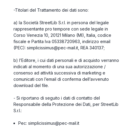
-
Titolari del Trattamento dei dati sono:
a) la Società
StreetLib S.r.l.
in persona del legale
rappresentante
pro tempore
con sede legale in
Corso Venezia 10, 20121 Milano (MI), Italia, codice
fiscale e Partita Iva 05338720963, indirizzo email
(PEC): simplicissimus@pec-mail.it, REA 340137
;
b) l’Editore, i cui dati personali e di acquisto verranno
indicati al momento di una sua autorizzazione /
consenso ad attività successiva di marketing e
comunicati con l’email di conferma dell’avvenuto
download del file.
- Si riportano di seguito i dati di contatto del
Responsabile della Protezione dei Dati, per StreetLib
S.r.l.:
Pec: simplicissimus@pec-mail.it