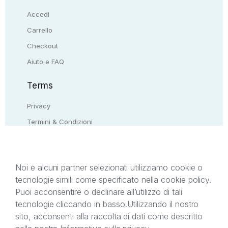
Accedi
Carrello
Checkout
Aiuto e FAQ
Terms
Privacy
Termini & Condizioni
Resi & rimborsi
Contattaci
Noi e alcuni partner selezionati utilizziamo cookie o
tecnologie simili come specificato nella cookie policy.
Il presente sito web è di proprietà di StreetLib S.r.l.
Puoi acconsentire o declinare all’utilizzo di tali
C.F. e P.IVA 05338720963. StreetLib S.r.l. è
tecnologie cliccando in basso.
Utilizzando il nostro
titolare di tutti i diritti di proprietà intellettuale
sito, acconsenti alla raccolta di dati come descritto
afferenti ai marchi, loghi e segni distintivi presenti