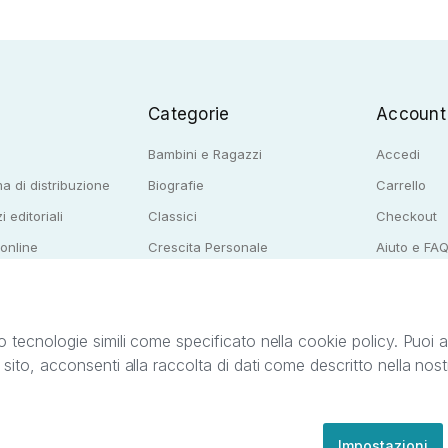
Categorie
Account
Bambini e Ragazzi
Accedi
a di distribuzione
Biografie
Carrello
i editoriali
Classici
Checkout
 online
Crescita Personale
Aiuto e FA
e per librerie
Narrativa
o tecnologie simili come specificato nella cookie policy. Puoi acc
o sito, acconsenti alla raccolta di dati come descritto nella nos
ib S.r.l. C.F. e P.IVA 05338720963. StreetLib S.r.l. è titolare di tutti i diritti di propr
nvita l’utente a prendere visione della privacy policy e delle condizioni relative ai s
Clienti: support@streetlib.com
Impostazioni