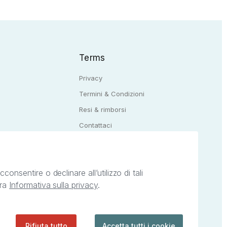
Terms
Privacy
Termini & Condizioni
Resi & rimborsi
Q
Contattaci
onsentire o declinare all’utilizzo di tali
tra
Informativa sulla privacy
.
ietà intellettuale afferenti ai marchi, loghi e
ingoli servizi offerti da StreetLib. Servizio
Rifiuta tutto
Accetta tutti i cookie