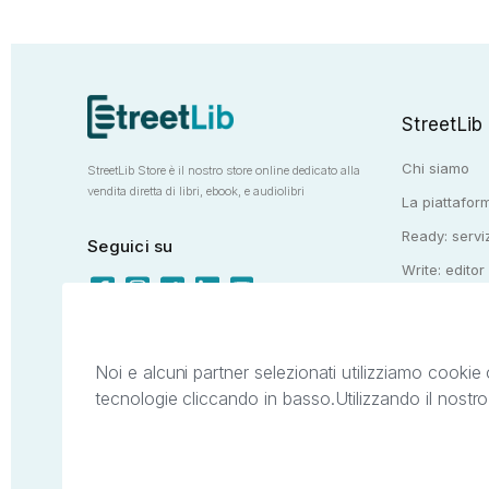
StreetLib
Chi siamo
StreetLib Store è il nostro store online dedicato alla
vendita diretta di libri, ebook, e audiolibri
La piattaform
Ready: serviz
Seguici su
Write: editor
Totem: e-stor
Noi e alcuni partner selezionati utilizziamo cookie 
tecnologie cliccando in basso.
Utilizzando il nostr
Il presente sito web è di proprietà di StreetL
segni distintivi presenti sul sito web. Si i