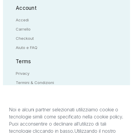
Account
Accedi
Carrello
Checkout
Aiuto e FAQ
Terms
Privacy
Termini & Condizioni
Resi & rimborsi
Contattaci
Noi e alcuni partner selezionati utilizziamo cookie o
tecnologie simili come specificato nella cookie policy.
Il presente sito web è di proprietà di StreetLib S.r.l.
Puoi acconsentire o declinare all’utilizzo di tali
C.F. e P.IVA 05338720963. StreetLib S.r.l. è
tecnologie cliccando in basso.
Utilizzando il nostro