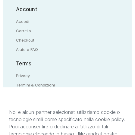
Account
Accedi
Carrello
Checkout
Aiuto e FAQ
Terms
Privacy
Termini & Condizioni
Resi & rimborsi
Contattaci
Noi e alcuni partner selezionati utilizziamo cookie o
tecnologie simili come specificato nella cookie policy.
Il presente sito web è di proprietà di StreetLib S.r.l.
Puoi acconsentire o declinare all’utilizzo di tali
C.F. e P.IVA 05338720963. StreetLib S.r.l. è
tecnologie cliccando in basso.
Utilizzando il nostro