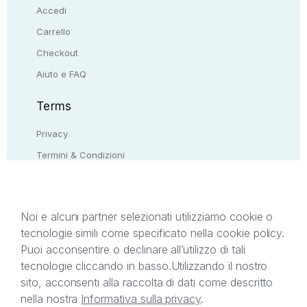
Accedi
Carrello
Checkout
Aiuto e FAQ
Terms
Privacy
Termini & Condizioni
Resi & rimborsi
Contattaci
Noi e alcuni partner selezionati utilizziamo cookie o
tecnologie simili come specificato nella cookie policy.
Il presente sito web è di proprietà di StreetLib S.r.l.
Puoi acconsentire o declinare all’utilizzo di tali
C.F. e P.IVA 05338720963. StreetLib S.r.l. è
tecnologie cliccando in basso.
Utilizzando il nostro
titolare di tutti i diritti di proprietà intellettuale
sito, acconsenti alla raccolta di dati come descritto
afferenti ai marchi, loghi e segni distintivi presenti
nella nostra
Informativa sulla privacy
.
sul sito web. Si invita l’utente a prendere visione