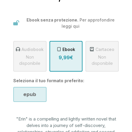
Ebook senza protezione.
Per approfondire
leggi
qui
Audiobook
Ebook
Cartaceo
Non
9,99€
Non
disponibile
disponibile
Seleziona il tuo formato preferito:
epub
"Erin" is a compelling and lightly written novel that
delves into a journey of self-discovery,
relationships, struggles of addiction and second