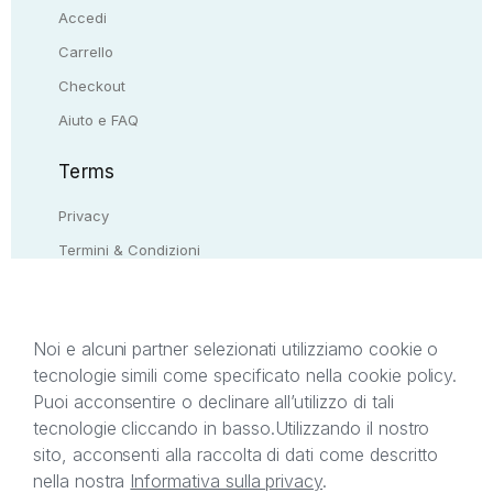
Accedi
Carrello
Checkout
Aiuto e FAQ
Terms
Privacy
Termini & Condizioni
Resi & rimborsi
Contattaci
Noi e alcuni partner selezionati utilizziamo cookie o
tecnologie simili come specificato nella cookie policy.
Il presente sito web è di proprietà di StreetLib S.r.l.
Puoi acconsentire o declinare all’utilizzo di tali
C.F. e P.IVA 05338720963. StreetLib S.r.l. è
tecnologie cliccando in basso.
Utilizzando il nostro
titolare di tutti i diritti di proprietà intellettuale
sito, acconsenti alla raccolta di dati come descritto
afferenti ai marchi, loghi e segni distintivi presenti
nella nostra
Informativa sulla privacy
.
sul sito web. Si invita l’utente a prendere visione