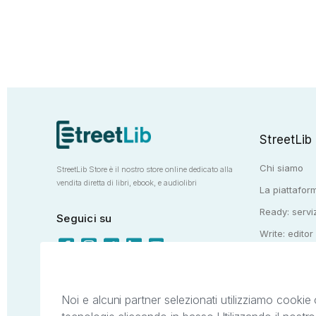
StreetLib
Chi siamo
StreetLib Store è il nostro store online dedicato alla
vendita diretta di libri, ebook, e audiolibri
La piattaform
Ready: serviz
Seguici su
Write: editor
Totem: e-stor
Noi e alcuni partner selezionati utilizziamo cookie 