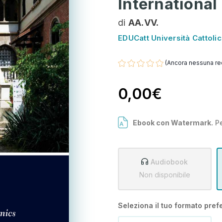
International
di
AA.VV.
EDUCatt Università Cattoli
(Ancora nessuna re
0,00€
Ebook con Watermark.
Pe
Audiobook
Non disponibile
Seleziona il tuo formato prefe