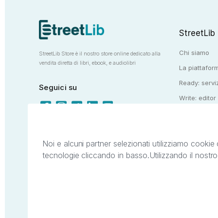
StreetLib
Chi siamo
StreetLib Store è il nostro store online dedicato alla
vendita diretta di libri, ebook, e audiolibri
La piattaform
Ready: serviz
Seguici su
Write: editor
Totem: e-stor
Noi e alcuni partner selezionati utilizziamo cookie 
tecnologie cliccando in basso.
Utilizzando il nostr
Il presente sito web è di proprietà di StreetL
segni distintivi presenti sul sito web. Si i