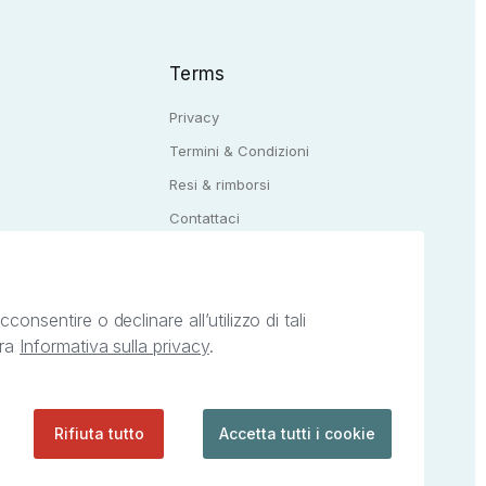
Terms
Privacy
Termini & Condizioni
Resi & rimborsi
Q
Contattaci
onsentire o declinare all’utilizzo di tali
tra
Informativa sulla privacy
.
ietà intellettuale afferenti ai marchi, loghi e
ingoli servizi offerti da StreetLib. Servizio
Rifiuta tutto
Accetta tutti i cookie