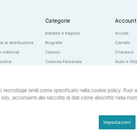
Categorie
Account
Bambini e Ragazzi
Accedi
a di distribuzione
Biografie
Carrello
i editoriali
Classici
Checkout
 online
Crescita Personale
Aiuto e FA
e per librerie
Narrativa
o tecnologie simili come specificato nella cookie policy. Puoi acc
o sito, acconsenti alla raccolta di dati come descritto nella nos
ib S.r.l. C.F. e P.IVA 05338720963. StreetLib S.r.l. è titolare di tutti i diritti di propr
nvita l’utente a prendere visione della privacy policy e delle condizioni relative ai s
Clienti: support@streetlib.com
Impostazioni