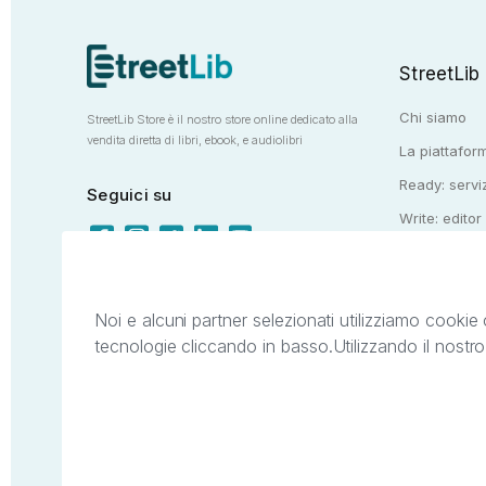
StreetLib
Chi siamo
StreetLib Store è il nostro store online dedicato alla
vendita diretta di libri, ebook, e audiolibri
La piattaform
Ready: serviz
Seguici su
Write: editor
Totem: e-stor
Noi e alcuni partner selezionati utilizziamo cookie 
tecnologie cliccando in basso.
Utilizzando il nostr
Il presente sito web è di proprietà di StreetL
segni distintivi presenti sul sito web. Si i