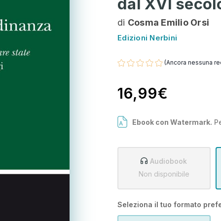
dal XVI secol
di
Cosma Emilio Orsi
Edizioni Nerbini
(Ancora nessuna re
16,99€
Ebook con Watermark.
Pe
Audiobook
Non disponibile
Seleziona il tuo formato prefe