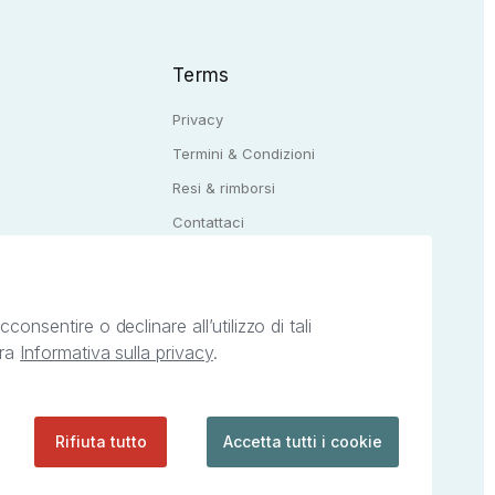
Terms
Privacy
Termini & Condizioni
Resi & rimborsi
Q
Contattaci
onsentire o declinare all’utilizzo di tali
tra
Informativa sulla privacy
.
ietà intellettuale afferenti ai marchi, loghi e
ingoli servizi offerti da StreetLib. Servizio
Rifiuta tutto
Accetta tutti i cookie