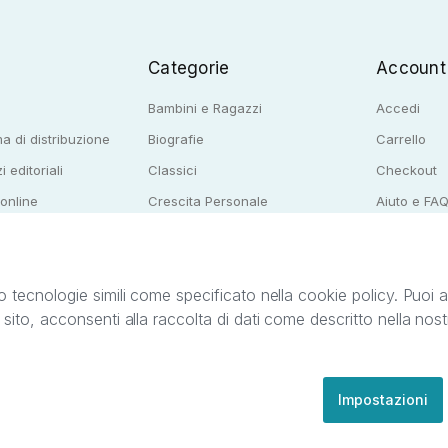
Categorie
Account
Bambini e Ragazzi
Accedi
a di distribuzione
Biografie
Carrello
i editoriali
Classici
Checkout
 online
Crescita Personale
Aiuto e FA
e per librerie
Narrativa
o tecnologie simili come specificato nella cookie policy. Puoi acc
o sito, acconsenti alla raccolta di dati come descritto nella nos
ib S.r.l. C.F. e P.IVA 05338720963. StreetLib S.r.l. è titolare di tutti i diritti di propr
nvita l’utente a prendere visione della privacy policy e delle condizioni relative ai s
Clienti: support@streetlib.com
Impostazioni