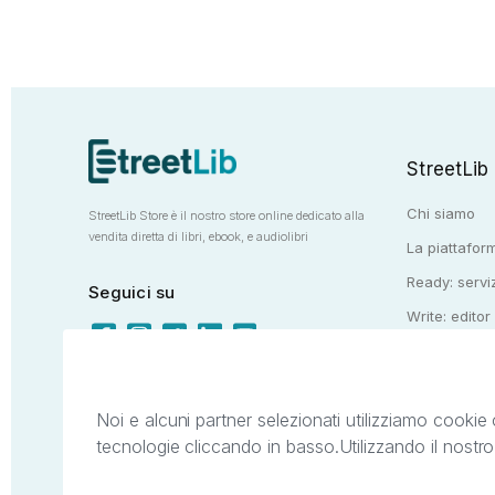
StreetLib
Chi siamo
StreetLib Store è il nostro store online dedicato alla
vendita diretta di libri, ebook, e audiolibri
La piattaform
Ready: serviz
Seguici su
Write: editor
Totem: e-stor
Noi e alcuni partner selezionati utilizziamo cookie 
tecnologie cliccando in basso.
Utilizzando il nostr
Il presente sito web è di proprietà di StreetL
segni distintivi presenti sul sito web. Si i