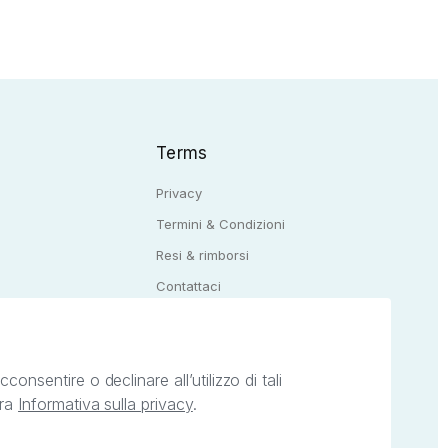
Terms
Privacy
Termini & Condizioni
Resi & rimborsi
Q
Contattaci
onsentire o declinare all’utilizzo di tali
tra
Informativa sulla privacy
.
ietà intellettuale afferenti ai marchi, loghi e
ingoli servizi offerti da StreetLib. Servizio