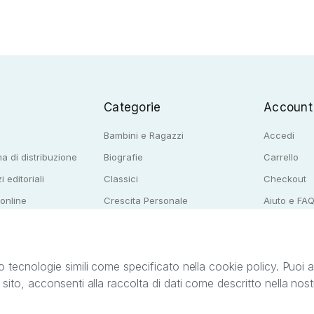
Categorie
Account
Bambini e Ragazzi
Accedi
a di distribuzione
Biografie
Carrello
i editoriali
Classici
Checkout
 online
Crescita Personale
Aiuto e FA
e per librerie
Narrativa
o tecnologie simili come specificato nella cookie policy. Puoi acc
o sito, acconsenti alla raccolta di dati come descritto nella nos
ib S.r.l. C.F. e P.IVA 05338720963. StreetLib S.r.l. è titolare di tutti i diritti di propr
nvita l’utente a prendere visione della privacy policy e delle condizioni relative ai s
Clienti: support@streetlib.com