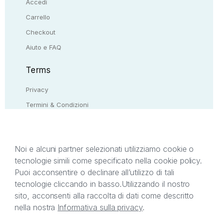
Accedi
Carrello
Checkout
Aiuto e FAQ
Terms
Privacy
Termini & Condizioni
Resi & rimborsi
Contattaci
Noi e alcuni partner selezionati utilizziamo cookie o
tecnologie simili come specificato nella cookie policy.
Il presente sito web è di proprietà di StreetLib S.r.l.
Puoi acconsentire o declinare all’utilizzo di tali
C.F. e P.IVA 05338720963. StreetLib S.r.l. è
tecnologie cliccando in basso.
Utilizzando il nostro
titolare di tutti i diritti di proprietà intellettuale
sito, acconsenti alla raccolta di dati come descritto
afferenti ai marchi, loghi e segni distintivi presenti
nella nostra
Informativa sulla privacy
.
sul sito web. Si invita l’utente a prendere visione
della privacy policy e delle condizioni relative ai