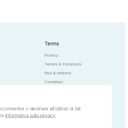
Terms
Privacy
Termini & Condizioni
Resi & rimborsi
Q
Contattaci
onsentire o declinare all’utilizzo di tali
tra
Informativa sulla privacy
.
ietà intellettuale afferenti ai marchi, loghi e
ingoli servizi offerti da StreetLib. Servizio