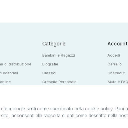
Categorie
Account
Bambini e Ragazzi
Accedi
a di distribuzione
Biografie
Carrello
i editoriali
Classici
Checkout
 online
Crescita Personale
Aiuto e FA
e per librerie
Narrativa
o tecnologie simili come specificato nella cookie policy. Puoi acc
o sito, acconsenti alla raccolta di dati come descritto nella nos
ib S.r.l. C.F. e P.IVA 05338720963. StreetLib S.r.l. è titolare di tutti i diritti di propr
nvita l’utente a prendere visione della privacy policy e delle condizioni relative ai s
Clienti: support@streetlib.com