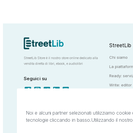
StreetLib
Chi siamo
StreetLib Store è il nostro store online dedicato alla
vendita diretta di libri, ebook, e audiolibri
La piattaform
Ready: serviz
Seguici su
Write: editor
Totem: e-stor
Noi e alcuni partner selezionati utilizziamo cookie 
tecnologie cliccando in basso.
Utilizzando il nostr
Il presente sito web è di proprietà di StreetL
segni distintivi presenti sul sito web. Si i