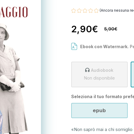
(Ancora nessuna re
2,90€
5,90€
Ebook con Watermark.
Pe
Audiobook
Non disponibile
Seleziona il tuo formato prefe
epub
«Non saprò mai a chi somiglio 