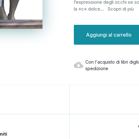
l’espressione degli occhi se s
la «c» dolce
...
Scopri di più
Disponibilità
attuale:
Con l'acquisto di libri dig
spedizione
iti