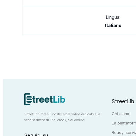
Lingua:
Italiano
StreetLib
Chi siamo
StreetLib Store è il nostro store online dedicato alla
vendita diretta di libri, ebook, e audiolibri
La piattaform
Ready: serviz
Seguici su