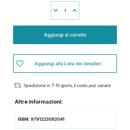
Disponibilità
Diminuisci
Aumenta
attuale:
la
la
quantità
quantità
di
di
undefined
undefined
Aggiungi alla Lista dei desideri
Spedizione in 7-10 giorni, il costo può variare
Altre informazioni:
ISBN:
9791223082041