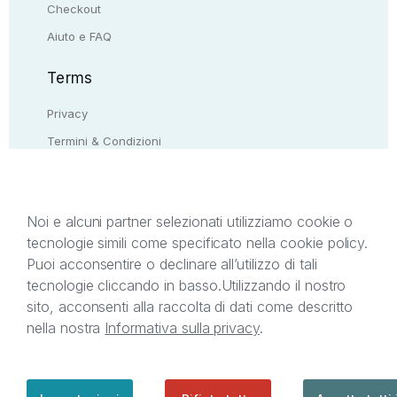
Checkout
Aiuto e FAQ
Terms
Privacy
Termini & Condizioni
Resi & rimborsi
Contattaci
Noi e alcuni partner selezionati utilizziamo cookie o
tecnologie simili come specificato nella cookie policy.
Il presente sito web è di proprietà di StreetLib S.r.l.
Puoi acconsentire o declinare all’utilizzo di tali
C.F. e P.IVA 05338720963. StreetLib S.r.l. è
tecnologie cliccando in basso.
Utilizzando il nostro
titolare di tutti i diritti di proprietà intellettuale
sito, acconsenti alla raccolta di dati come descritto
afferenti ai marchi, loghi e segni distintivi presenti
nella nostra
Informativa sulla privacy
.
sul sito web. Si invita l’utente a prendere visione
della privacy policy e delle condizioni relative ai
singoli servizi offerti da StreetLib. Servizio Clienti:
support@streetlib.com