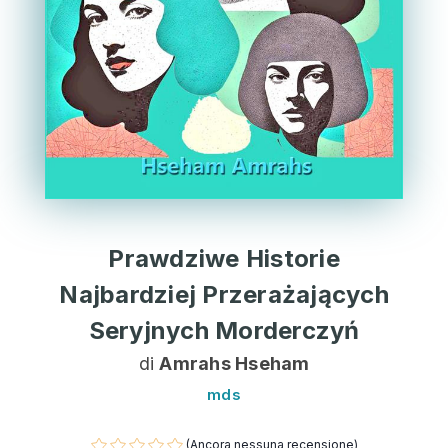
Prawdziwe Historie
Najbardziej Przerażających
Seryjnych Morderczyń
di
Amrahs Hseham
mds
(Ancora nessuna recensione)