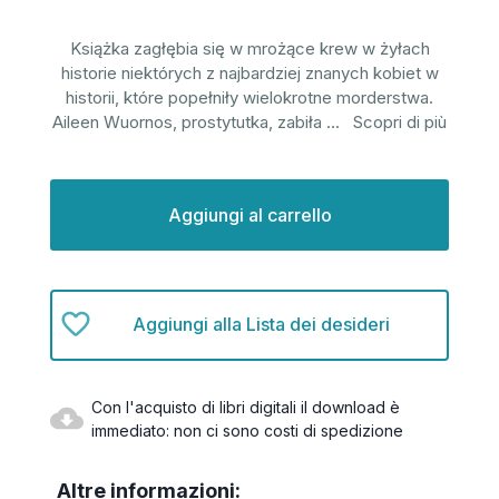
Książka zagłębia się w mrożące krew w żyłach
historie niektórych z najbardziej znanych kobiet w
historii, które popełniły wielokrotne morderstwa.
Aileen Wuornos, prostytutka, zabiła
...
Scopri di più
Disponibilità
attuale:
Aggiungi alla Lista dei desideri
Con l'acquisto di libri digitali il download è
immediato: non ci sono costi di spedizione
Altre informazioni: