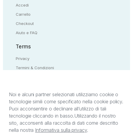
Accedi
Carrello
Checkout
Aiuto e FAQ
Terms
Privacy
Termini & Condizioni
Resi & rimborsi
Contattaci
Noi e alcuni partner selezionati utilizziamo cookie o
tecnologie simili come specificato nella cookie policy.
Il presente sito web è di proprietà di StreetLib S.r.l.
Puoi acconsentire o declinare all’utilizzo di tali
C.F. e P.IVA 05338720963. StreetLib S.r.l. è
tecnologie cliccando in basso.
Utilizzando il nostro
titolare di tutti i diritti di proprietà intellettuale
sito, acconsenti alla raccolta di dati come descritto
afferenti ai marchi, loghi e segni distintivi presenti
nella nostra
Informativa sulla privacy
.
sul sito web. Si invita l’utente a prendere visione