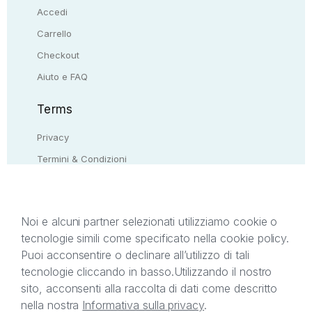
Accedi
Carrello
Checkout
Aiuto e FAQ
Terms
Privacy
Termini & Condizioni
Resi & rimborsi
Contattaci
Noi e alcuni partner selezionati utilizziamo cookie o
tecnologie simili come specificato nella cookie policy.
Il presente sito web è di proprietà di StreetLib S.r.l.
Puoi acconsentire o declinare all’utilizzo di tali
C.F. e P.IVA 05338720963. StreetLib S.r.l. è
tecnologie cliccando in basso.
Utilizzando il nostro
titolare di tutti i diritti di proprietà intellettuale
sito, acconsenti alla raccolta di dati come descritto
afferenti ai marchi, loghi e segni distintivi presenti
nella nostra
Informativa sulla privacy
.
sul sito web. Si invita l’utente a prendere visione