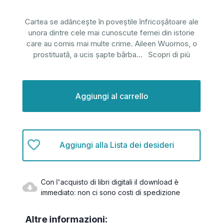
Cartea se adâncește în poveștile înfricoșătoare ale
unora dintre cele mai cunoscute femei din istorie
care au comis mai multe crime. Aileen Wuornos, o
prostituată, a ucis șapte bărba
...
Scopri di più
Disponibilità
attuale:
Aggiungi alla Lista dei desideri
Con l'acquisto di libri digitali il download è
immediato: non ci sono costi di spedizione
Altre informazioni: