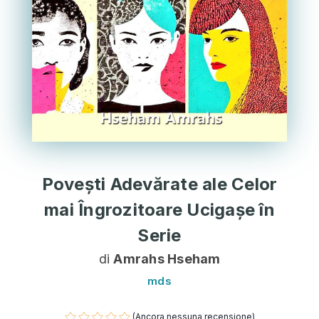
Povești Adevărate ale Celor
mai Îngrozitoare Ucigașe în
Serie
di
Amrahs Hseham
mds
(Ancora nessuna recensione)