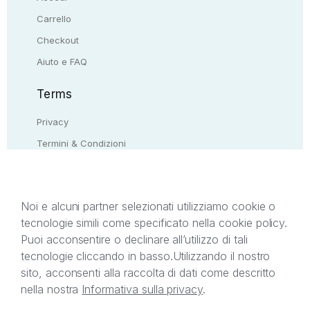
Carrello
Checkout
Aiuto e FAQ
Terms
Privacy
Termini & Condizioni
Resi & rimborsi
Contattaci
Noi e alcuni partner selezionati utilizziamo cookie o
tecnologie simili come specificato nella cookie policy.
Il presente sito web è di proprietà di StreetLib S.r.l.
Puoi acconsentire o declinare all’utilizzo di tali
C.F. e P.IVA 05338720963. StreetLib S.r.l. è
tecnologie cliccando in basso.
Utilizzando il nostro
titolare di tutti i diritti di proprietà intellettuale
sito, acconsenti alla raccolta di dati come descritto
afferenti ai marchi, loghi e segni distintivi presenti
nella nostra
Informativa sulla privacy
.
sul sito web. Si invita l’utente a prendere visione
della privacy policy e delle condizioni relative ai