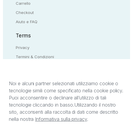
Carrello
Checkout
Aiuto e FAQ
Terms
Privacy
Termini & Condizioni
Resi & rimborsi
Contattaci
Noi e alcuni partner selezionati utilizziamo cookie o
tecnologie simili come specificato nella cookie policy.
Il presente sito web è di proprietà di StreetLib S.r.l.
Puoi acconsentire o declinare all’utilizzo di tali
C.F. e P.IVA 05338720963. StreetLib S.r.l. è
tecnologie cliccando in basso.
Utilizzando il nostro
titolare di tutti i diritti di proprietà intellettuale
sito, acconsenti alla raccolta di dati come descritto
afferenti ai marchi, loghi e segni distintivi presenti
nella nostra
Informativa sulla privacy
.
sul sito web. Si invita l’utente a prendere visione
della privacy policy e delle condizioni relative ai
singoli servizi offerti da StreetLib. Servizio Clienti: