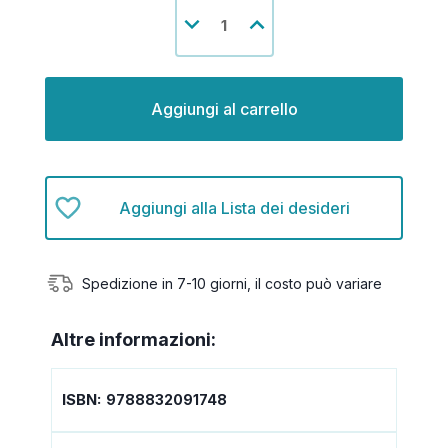
Disponibilità
Diminuisci
Aumenta
attuale:
la
la
quantità
quantità
di
di
undefined
undefined
Aggiungi alla Lista dei desideri
Spedizione in 7-10 giorni, il costo può variare
Altre informazioni:
ISBN:
9788832091748