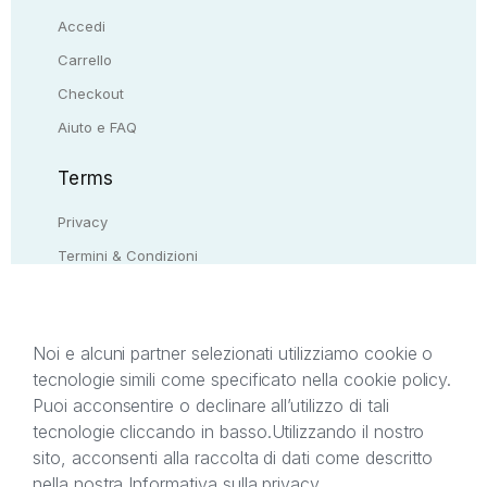
Accedi
Carrello
Checkout
Aiuto e FAQ
Terms
Privacy
Termini & Condizioni
Resi & rimborsi
Contattaci
Noi e alcuni partner selezionati utilizziamo cookie o
tecnologie simili come specificato nella cookie policy.
Il presente sito web è di proprietà di StreetLib S.r.l.
Puoi acconsentire o declinare all’utilizzo di tali
C.F. e P.IVA 05338720963. StreetLib S.r.l. è
tecnologie cliccando in basso.
Utilizzando il nostro
titolare di tutti i diritti di proprietà intellettuale
sito, acconsenti alla raccolta di dati come descritto
afferenti ai marchi, loghi e segni distintivi presenti
nella nostra
Informativa sulla privacy
.
sul sito web. Si invita l’utente a prendere visione