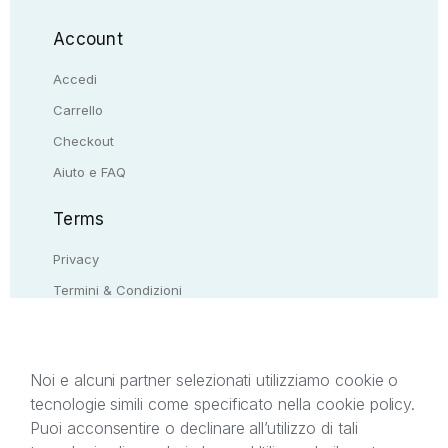
Account
Accedi
Carrello
Checkout
Aiuto e FAQ
Terms
Privacy
Termini & Condizioni
Resi & rimborsi
Contattaci
Noi e alcuni partner selezionati utilizziamo cookie o
tecnologie simili come specificato nella cookie policy.
Il presente sito web è di proprietà di StreetLib S.r.l.
Puoi acconsentire o declinare all’utilizzo di tali
C.F. e P.IVA 05338720963. StreetLib S.r.l. è