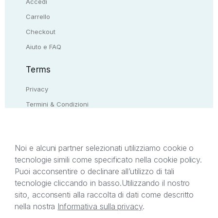
Accedi
Carrello
Checkout
Aiuto e FAQ
Terms
Privacy
Termini & Condizioni
Resi & rimborsi
Contattaci
Noi e alcuni partner selezionati utilizziamo cookie o
tecnologie simili come specificato nella cookie policy.
Il presente sito web è di proprietà di StreetLib S.r.l.
Puoi acconsentire o declinare all’utilizzo di tali
C.F. e P.IVA 05338720963. StreetLib S.r.l. è
tecnologie cliccando in basso.
Utilizzando il nostro
titolare di tutti i diritti di proprietà intellettuale
sito, acconsenti alla raccolta di dati come descritto
afferenti ai marchi, loghi e segni distintivi presenti
nella nostra
Informativa sulla privacy
.
sul sito web. Si invita l’utente a prendere visione
della privacy policy e delle condizioni relative ai