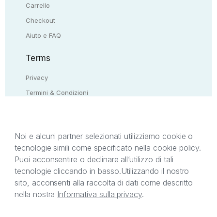
Carrello
Checkout
Aiuto e FAQ
Terms
Privacy
Termini & Condizioni
Resi & rimborsi
Contattaci
Noi e alcuni partner selezionati utilizziamo cookie o
tecnologie simili come specificato nella cookie policy.
Il presente sito web è di proprietà di StreetLib S.r.l.
Puoi acconsentire o declinare all’utilizzo di tali
C.F. e P.IVA 05338720963. StreetLib S.r.l. è
tecnologie cliccando in basso.
Utilizzando il nostro
titolare di tutti i diritti di proprietà intellettuale
sito, acconsenti alla raccolta di dati come descritto
afferenti ai marchi, loghi e segni distintivi presenti
nella nostra
Informativa sulla privacy
.
sul sito web. Si invita l’utente a prendere visione
della privacy policy e delle condizioni relative ai
singoli servizi offerti da StreetLib. Servizio Clienti: