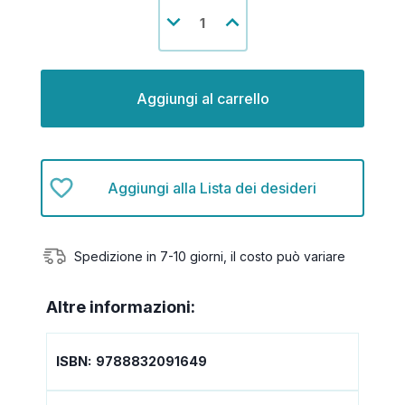
Disponibilità
Diminuisci
Aumenta
attuale:
la
la
quantità
quantità
di
di
undefined
undefined
Aggiungi alla Lista dei desideri
Spedizione in 7-10 giorni, il costo può variare
Altre informazioni:
ISBN:
9788832091649