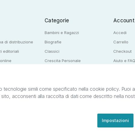
Categorie
Account
Bambini e Ragazzi
Accedi
a di distribuzione
Biografie
Carrello
i editoriali
Classici
Checkout
 online
Crescita Personale
Aiuto e FA
e per librerie
Narrativa
o tecnologie simili come specificato nella cookie policy. Puoi acc
o sito, acconsenti alla raccolta di dati come descritto nella nos
ib S.r.l. C.F. e P.IVA 05338720963. StreetLib S.r.l. è titolare di tutti i diritti di propr
nvita l’utente a prendere visione della privacy policy e delle condizioni relative ai s
Clienti: support@streetlib.com
Impostazioni