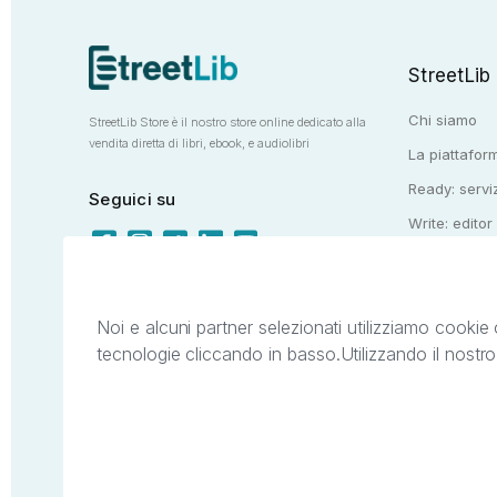
StreetLib
Chi siamo
StreetLib Store è il nostro store online dedicato alla
vendita diretta di libri, ebook, e audiolibri
La piattaform
Ready: serviz
Seguici su
Write: editor
Totem: e-stor
Noi e alcuni partner selezionati utilizziamo cookie 
tecnologie cliccando in basso.
Utilizzando il nostr
Il presente sito web è di proprietà di StreetL
segni distintivi presenti sul sito web. Si i