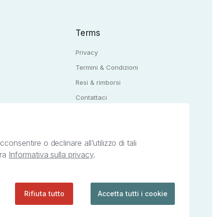
Terms
Privacy
Termini & Condizioni
Resi & rimborsi
Q
Contattaci
onsentire o declinare all’utilizzo di tali
tra
Informativa sulla privacy
.
ietà intellettuale afferenti ai marchi, loghi e
ingoli servizi offerti da StreetLib. Servizio
Rifiuta tutto
Accetta tutti i cookie