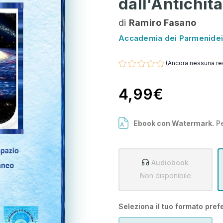
dall'Antichit
di
Ramiro Fasano
Accademia dei Parmenidei
(Ancora nessuna re
4,99€
Ebook con Watermark.
Pe
Audiobook
Non disponibile
Seleziona il tuo formato prefe