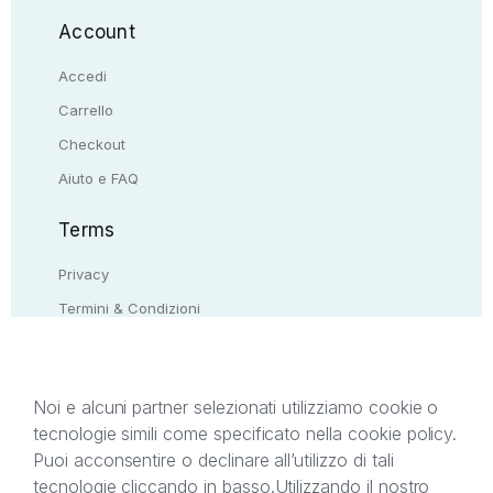
Account
Accedi
Carrello
Checkout
Aiuto e FAQ
Terms
Privacy
Termini & Condizioni
Resi & rimborsi
Contattaci
Noi e alcuni partner selezionati utilizziamo cookie o
tecnologie simili come specificato nella cookie policy.
Il presente sito web è di proprietà di StreetLib S.r.l.
Puoi acconsentire o declinare all’utilizzo di tali
C.F. e P.IVA 05338720963. StreetLib S.r.l. è
tecnologie cliccando in basso.
Utilizzando il nostro