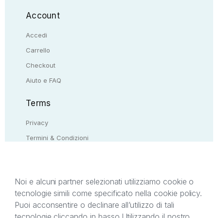
Account
Accedi
Carrello
Checkout
Aiuto e FAQ
Terms
Privacy
Termini & Condizioni
Resi & rimborsi
Contattaci
Noi e alcuni partner selezionati utilizziamo cookie o
tecnologie simili come specificato nella cookie policy.
Il presente sito web è di proprietà di StreetLib S.r.l.
Puoi acconsentire o declinare all’utilizzo di tali
C.F. e P.IVA 05338720963. StreetLib S.r.l. è
tecnologie cliccando in basso.
Utilizzando il nostro