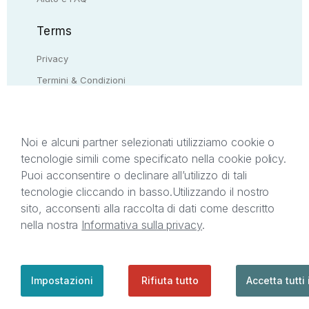
Terms
Privacy
Termini & Condizioni
Resi & rimborsi
Contattaci
Noi e alcuni partner selezionati utilizziamo cookie o
tecnologie simili come specificato nella cookie policy.
Il presente sito web è di proprietà di StreetLib S.r.l.
Puoi acconsentire o declinare all’utilizzo di tali
C.F. e P.IVA 05338720963. StreetLib S.r.l. è
tecnologie cliccando in basso.
Utilizzando il nostro
titolare di tutti i diritti di proprietà intellettuale
sito, acconsenti alla raccolta di dati come descritto
afferenti ai marchi, loghi e segni distintivi presenti
nella nostra
Informativa sulla privacy
.
sul sito web. Si invita l’utente a prendere visione
della privacy policy e delle condizioni relative ai
singoli servizi offerti da StreetLib. Servizio Clienti:
support@streetlib.com
Impostazioni
Rifiuta tutto
Accetta tutti