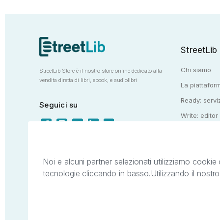
StreetLib
Chi siamo
StreetLib Store è il nostro store online dedicato alla
vendita diretta di libri, ebook, e audiolibri
La piattaform
Ready: serviz
Seguici su
Write: editor
Totem: e-stor
Noi e alcuni partner selezionati utilizziamo cookie 
tecnologie cliccando in basso.
Utilizzando il nostr
Il presente sito web è di proprietà di StreetL
segni distintivi presenti sul sito web. Si i