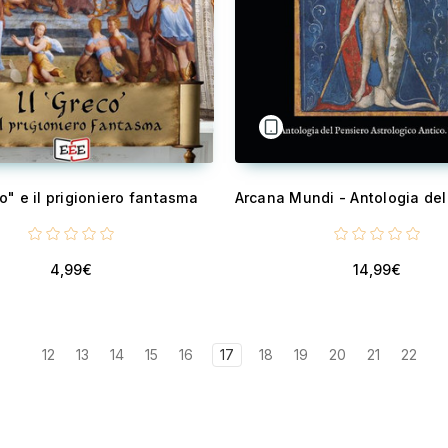
co" e il prigioniero fantasma
4,99€
14,99€
12
13
14
15
16
17
18
19
20
21
22