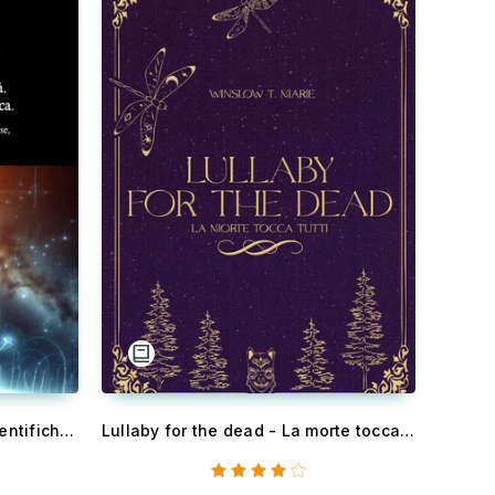
Oltre il passaggio. Ipotesi scientifiche sull’ immortalità. Dall’anima alla coscienza quantistica. - Viaggio nelle teorie di Henry Stapp, Roger Penrose, David Bohm, Giulio Tononi, Federico Faggin e molti altri.
Lullaby for the dead - La morte tocca tutti