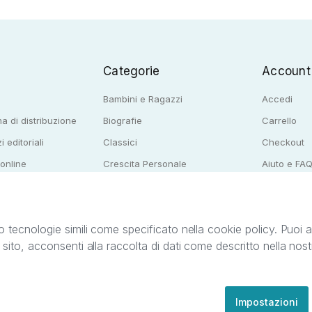
Categorie
Account
Bambini e Ragazzi
Accedi
a di distribuzione
Biografie
Carrello
i editoriali
Classici
Checkout
 online
Crescita Personale
Aiuto e FA
e per librerie
Narrativa
o tecnologie simili come specificato nella cookie policy. Puoi acc
o sito, acconsenti alla raccolta di dati come descritto nella nos
ib S.r.l. C.F. e P.IVA 05338720963. StreetLib S.r.l. è titolare di tutti i diritti di propr
nvita l’utente a prendere visione della privacy policy e delle condizioni relative ai s
Clienti: support@streetlib.com
Impostazioni