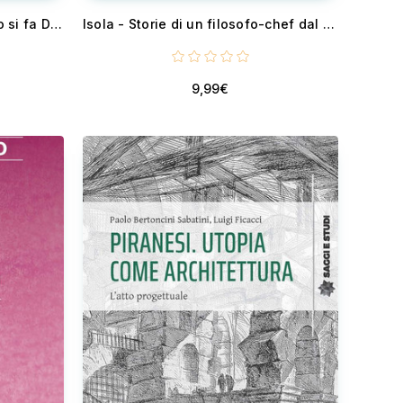
90 Fantasie - Quando il Gioco si fa Duro la Coppia Inizia a Giocare
Isola - Storie di un filosofo-chef dal cuore dell'Adriatico
9,99€