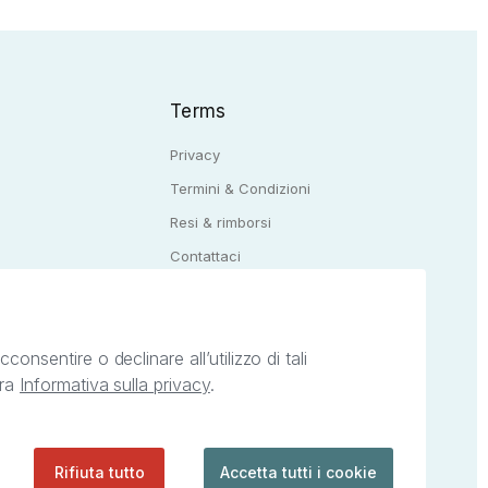
Terms
Privacy
Termini & Condizioni
Resi & rimborsi
Q
Contattaci
onsentire o declinare all’utilizzo di tali
tra
Informativa sulla privacy
.
ietà intellettuale afferenti ai marchi, loghi e
ingoli servizi offerti da StreetLib. Servizio
Rifiuta tutto
Accetta tutti i cookie