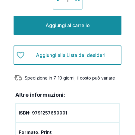
la
la
quantità
quantità
di
di
undefined
undefined
Aggiungi alla Lista dei desideri
Spedizione in 7-10 giorni, il costo può variare
Altre informazioni:
ISBN:
9791257650001
Formato:
Print