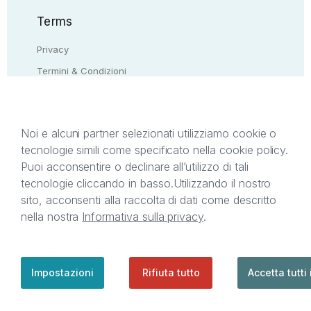
Terms
Privacy
Termini & Condizioni
Resi & rimborsi
Contattaci
Noi e alcuni partner selezionati utilizziamo cookie o
tecnologie simili come specificato nella cookie policy.
Il presente sito web è di proprietà di StreetLib S.r.l.
Puoi acconsentire o declinare all’utilizzo di tali
C.F. e P.IVA 05338720963. StreetLib S.r.l. è
tecnologie cliccando in basso.
Utilizzando il nostro
titolare di tutti i diritti di proprietà intellettuale
sito, acconsenti alla raccolta di dati come descritto
afferenti ai marchi, loghi e segni distintivi presenti
nella nostra
Informativa sulla privacy
.
sul sito web. Si invita l’utente a prendere visione
della privacy policy e delle condizioni relative ai
singoli servizi offerti da StreetLib. Servizio Clienti:
support@streetlib.com
Impostazioni
Rifiuta tutto
Accetta tutti