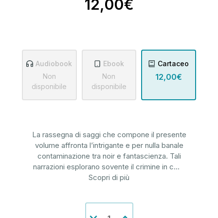
12,00€
Audiobook
Ebook
Cartaceo
Non
Non
12,00€
disponibile
disponibile
La rassegna di saggi che compone il presente
volume affronta l’intrigante e per nulla banale
contaminazione tra noir e fantascienza. Tali
narrazioni esplorano sovente il crimine in c
...
Scopri di più
Disponibilità
Diminuisci
Aumenta
attuale: