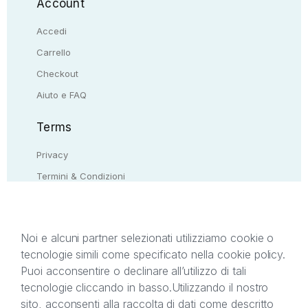
Account
Accedi
Carrello
Checkout
Aiuto e FAQ
Terms
Privacy
Termini & Condizioni
Resi & rimborsi
Contattaci
Noi e alcuni partner selezionati utilizziamo cookie o
tecnologie simili come specificato nella cookie policy.
Il presente sito web è di proprietà di StreetLib S.r.l.
Puoi acconsentire o declinare all’utilizzo di tali
C.F. e P.IVA 05338720963. StreetLib S.r.l. è
tecnologie cliccando in basso.
Utilizzando il nostro
titolare di tutti i diritti di proprietà intellettuale
sito, acconsenti alla raccolta di dati come descritto
afferenti ai marchi, loghi e segni distintivi presenti