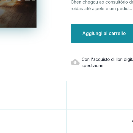
Chen chegou ao consultório d
roídas até a pele e um pedid
..
Disponibilità
attuale:
Con l'acquisto di libri dig
spedizione