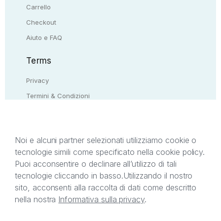
Carrello
Checkout
Aiuto e FAQ
Terms
Privacy
Termini & Condizioni
Resi & rimborsi
Contattaci
Noi e alcuni partner selezionati utilizziamo cookie o
tecnologie simili come specificato nella cookie policy.
Il presente sito web è di proprietà di StreetLib S.r.l.
Puoi acconsentire o declinare all’utilizzo di tali
C.F. e P.IVA 05338720963. StreetLib S.r.l. è
tecnologie cliccando in basso.
Utilizzando il nostro
titolare di tutti i diritti di proprietà intellettuale
sito, acconsenti alla raccolta di dati come descritto
afferenti ai marchi, loghi e segni distintivi presenti
nella nostra
Informativa sulla privacy
.
sul sito web. Si invita l’utente a prendere visione
della privacy policy e delle condizioni relative ai
singoli servizi offerti da StreetLib. Servizio Clienti: