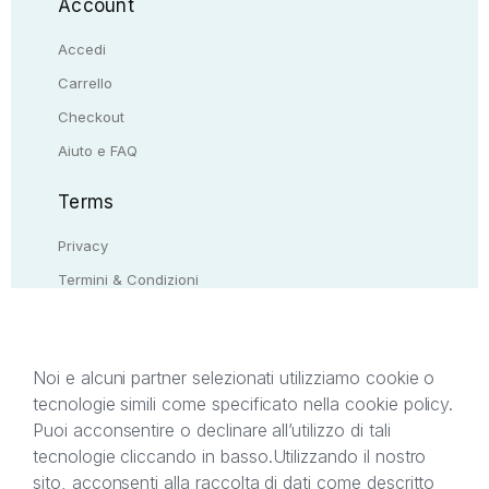
Account
Accedi
Carrello
Checkout
Aiuto e FAQ
Terms
Privacy
Termini & Condizioni
Resi & rimborsi
Contattaci
Noi e alcuni partner selezionati utilizziamo cookie o
tecnologie simili come specificato nella cookie policy.
Il presente sito web è di proprietà di StreetLib S.r.l.
Puoi acconsentire o declinare all’utilizzo di tali
C.F. e P.IVA 05338720963. StreetLib S.r.l. è
tecnologie cliccando in basso.
Utilizzando il nostro
titolare di tutti i diritti di proprietà intellettuale
sito, acconsenti alla raccolta di dati come descritto
afferenti ai marchi, loghi e segni distintivi presenti