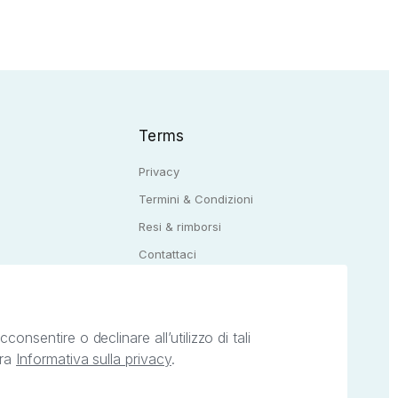
Terms
Privacy
Termini & Condizioni
Resi & rimborsi
Q
Contattaci
onsentire o declinare all’utilizzo di tali
tra
Informativa sulla privacy
.
ietà intellettuale afferenti ai marchi, loghi e
ingoli servizi offerti da StreetLib. Servizio