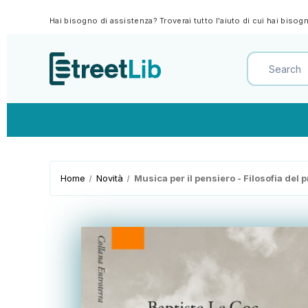
Hai bisogno di assistenza? Troverai tutto l'aiuto di cui hai biso
Home
Novità
Musica per il pensiero - Filosofia del 