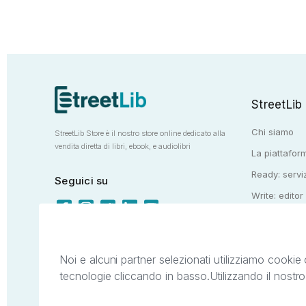
StreetLib
Chi siamo
StreetLib Store è il nostro store online dedicato alla
vendita diretta di libri, ebook, e audiolibri
La piattaform
Ready: serviz
Seguici su
Write: editor
Totem: e-stor
Noi e alcuni partner selezionati utilizziamo cookie 
tecnologie cliccando in basso.
Utilizzando il nostr
Il presente sito web è di proprietà di StreetL
segni distintivi presenti sul sito web. Si i