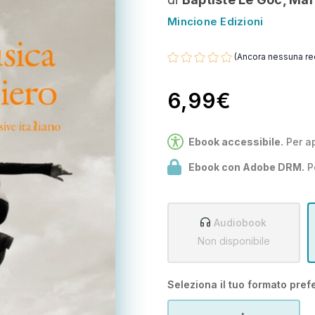
Mincione Edizioni
(Ancora nessuna re
6,99€
Ebook accessibile.
Per a
Ebook con Adobe DRM.
P
Audiobook
Non disponibile
Seleziona il tuo formato prefe