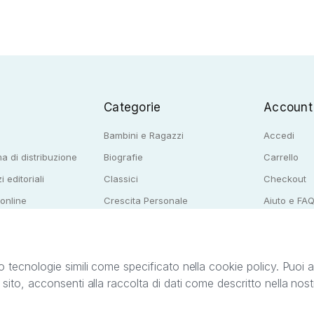
Categorie
Account
Bambini e Ragazzi
Accedi
a di distribuzione
Biografie
Carrello
i editoriali
Classici
Checkout
 online
Crescita Personale
Aiuto e FA
e per librerie
Narrativa
o tecnologie simili come specificato nella cookie policy. Puoi acc
o sito, acconsenti alla raccolta di dati come descritto nella nos
ib S.r.l. C.F. e P.IVA 05338720963. StreetLib S.r.l. è titolare di tutti i diritti di propr
nvita l’utente a prendere visione della privacy policy e delle condizioni relative ai s
Clienti: support@streetlib.com