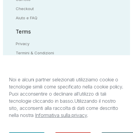
Checkout
Aiuto e FAQ
Terms
Privacy
Termini & Condizioni
Resi & rimborsi
Contattaci
Noi e alcuni partner selezionati utilizziamo cookie o
tecnologie simili come specificato nella cookie policy.
Il presente sito web è di proprietà di StreetLib S.r.l.
Puoi acconsentire o declinare all’utilizzo di tali
C.F. e P.IVA 05338720963. StreetLib S.r.l. è
tecnologie cliccando in basso.
Utilizzando il nostro
titolare di tutti i diritti di proprietà intellettuale
sito, acconsenti alla raccolta di dati come descritto
afferenti ai marchi, loghi e segni distintivi presenti
nella nostra
Informativa sulla privacy
.
sul sito web. Si invita l’utente a prendere visione
della privacy policy e delle condizioni relative ai
singoli servizi offerti da StreetLib. Servizio Clienti:
support@streetlib.com