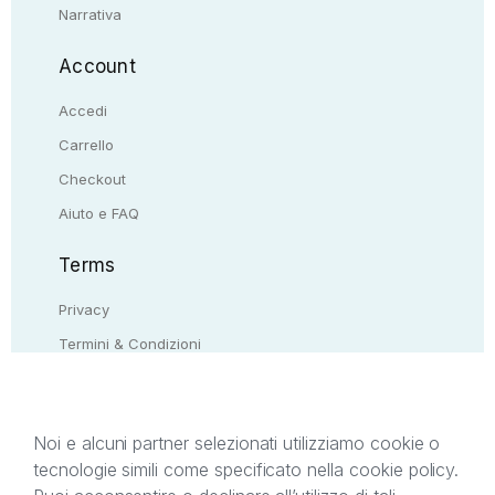
Narrativa
Account
Accedi
Carrello
Checkout
Aiuto e FAQ
Terms
Privacy
Termini & Condizioni
Resi & rimborsi
Contattaci
Noi e alcuni partner selezionati utilizziamo cookie o
tecnologie simili come specificato nella cookie policy.
Il presente sito web è di proprietà di StreetLib S.r.l.