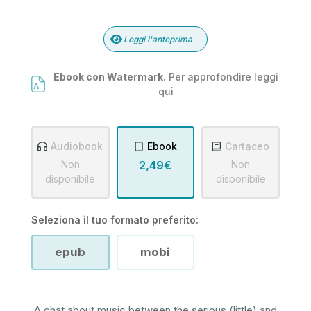
Leggi l'anteprima
Ebook con Watermark.
Per approfondire leggi
qui
Audiobook
Ebook
Cartaceo
Non
2,49€
Non
disponibile
disponibile
Seleziona il tuo formato preferito:
epub
mobi
A chat about music between the serious (little) and