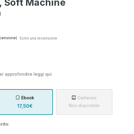
, Soft Machine
i
censione)
Scrivi una recensione
er approfondire leggi
qui
Ebook
Cartaceo
17,50€
Non disponibile
rito: