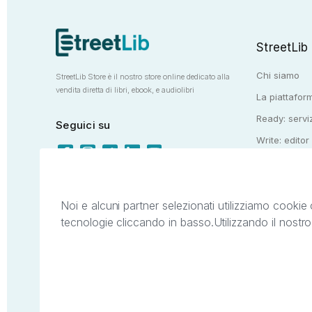
StreetLib
Chi siamo
StreetLib Store è il nostro store online dedicato alla
vendita diretta di libri, ebook, e audiolibri
La piattaform
Ready: serviz
Seguici su
Write: editor
Totem: e-stor
Noi e alcuni partner selezionati utilizziamo cookie 
tecnologie cliccando in basso.
Utilizzando il nostr
Il presente sito web è di proprietà di StreetL
segni distintivi presenti sul sito web. Si i