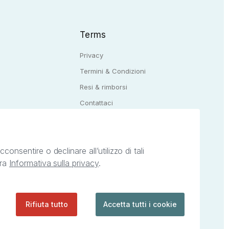
Terms
Privacy
Termini & Condizioni
Resi & rimborsi
Q
Contattaci
onsentire o declinare all’utilizzo di tali
tra
Informativa sulla privacy
.
ietà intellettuale afferenti ai marchi, loghi e
ingoli servizi offerti da StreetLib. Servizio
Rifiuta tutto
Accetta tutti i cookie