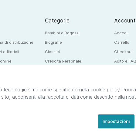
Categorie
Account
Bambini e Ragazzi
Accedi
a di distribuzione
Biografie
Carrello
i editoriali
Classici
Checkout
 online
Crescita Personale
Aiuto e FA
e per librerie
Narrativa
o tecnologie simili come specificato nella cookie policy. Puoi acc
o sito, acconsenti alla raccolta di dati come descritto nella nos
ib S.r.l. C.F. e P.IVA 05338720963. StreetLib S.r.l. è titolare di tutti i diritti di propr
nvita l’utente a prendere visione della privacy policy e delle condizioni relative ai s
Clienti: support@streetlib.com
Impostazioni