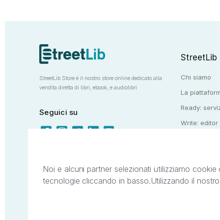
StreetLib
Chi siamo
StreetLib Store è il nostro store online dedicato alla
vendita diretta di libri, ebook, e audiolibri
La piattaform
Ready: serviz
Seguici su
Write: editor
Totem: e-stor
Noi e alcuni partner selezionati utilizziamo cookie 
tecnologie cliccando in basso.
Utilizzando il nostr
Il presente sito web è di proprietà di StreetL
segni distintivi presenti sul sito web. Si i