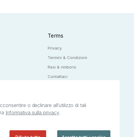
Terms
Privacy
Termini & Condizioni
Resi & rimborsi
Q
Contattaci
onsentire o declinare all’utilizzo di tali
tra
Informativa sulla privacy
.
ietà intellettuale afferenti ai marchi, loghi e
ingoli servizi offerti da StreetLib. Servizio