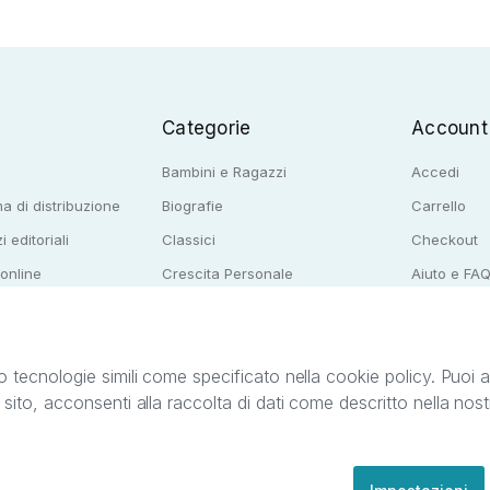
Categorie
Account
Bambini e Ragazzi
Accedi
a di distribuzione
Biografie
Carrello
i editoriali
Classici
Checkout
 online
Crescita Personale
Aiuto e FA
e per librerie
Narrativa
o tecnologie simili come specificato nella cookie policy. Puoi acc
o sito, acconsenti alla raccolta di dati come descritto nella nos
ib S.r.l. C.F. e P.IVA 05338720963. StreetLib S.r.l. è titolare di tutti i diritti di propr
nvita l’utente a prendere visione della privacy policy e delle condizioni relative ai s
Clienti: support@streetlib.com