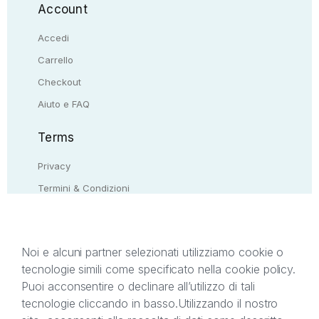
Account
Accedi
Carrello
Checkout
Aiuto e FAQ
Terms
Privacy
Termini & Condizioni
Resi & rimborsi
Contattaci
Noi e alcuni partner selezionati utilizziamo cookie o
tecnologie simili come specificato nella cookie policy.
Il presente sito web è di proprietà di StreetLib S.r.l.
Puoi acconsentire o declinare all’utilizzo di tali
C.F. e P.IVA 05338720963. StreetLib S.r.l. è
tecnologie cliccando in basso.
Utilizzando il nostro
titolare di tutti i diritti di proprietà intellettuale