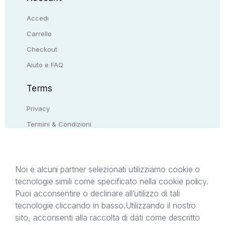
Accedi
Carrello
Checkout
Aiuto e FAQ
Terms
Privacy
Termini & Condizioni
Resi & rimborsi
Contattaci
Noi e alcuni partner selezionati utilizziamo cookie o
tecnologie simili come specificato nella cookie policy.
Il presente sito web è di proprietà di StreetLib S.r.l.
Puoi acconsentire o declinare all’utilizzo di tali
C.F. e P.IVA 05338720963. StreetLib S.r.l. è
tecnologie cliccando in basso.
Utilizzando il nostro
titolare di tutti i diritti di proprietà intellettuale
sito, acconsenti alla raccolta di dati come descritto
afferenti ai marchi, loghi e segni distintivi presenti