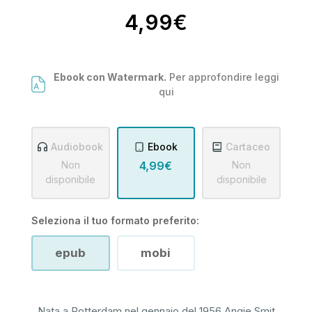
4,99€
Ebook con Watermark.
Per approfondire leggi
qui
Audiobook
Ebook
Cartaceo
Non
4,99€
Non
disponibile
disponibile
Seleziona il tuo formato preferito:
epub
mobi
Nata a Rotterdam nel gennaio del 1956 Angie Smit