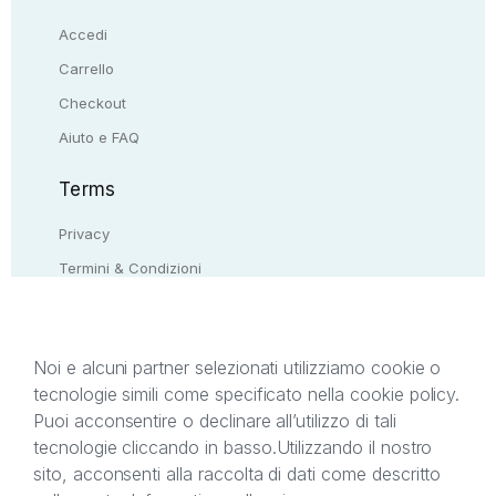
Accedi
Carrello
Checkout
Aiuto e FAQ
Terms
Privacy
Termini & Condizioni
Resi & rimborsi
Contattaci
Noi e alcuni partner selezionati utilizziamo cookie o
tecnologie simili come specificato nella cookie policy.
Il presente sito web è di proprietà di StreetLib S.r.l.
Puoi acconsentire o declinare all’utilizzo di tali
C.F. e P.IVA 05338720963. StreetLib S.r.l. è
tecnologie cliccando in basso.
Utilizzando il nostro
titolare di tutti i diritti di proprietà intellettuale
sito, acconsenti alla raccolta di dati come descritto
afferenti ai marchi, loghi e segni distintivi presenti