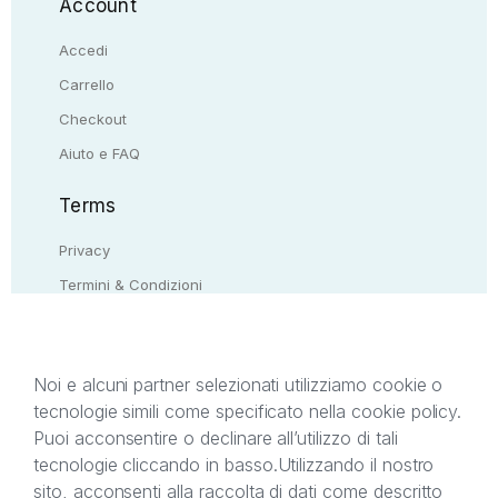
Account
Accedi
Carrello
Checkout
Aiuto e FAQ
Terms
Privacy
Termini & Condizioni
Resi & rimborsi
Contattaci
Noi e alcuni partner selezionati utilizziamo cookie o
tecnologie simili come specificato nella cookie policy.
Il presente sito web è di proprietà di StreetLib S.r.l.
Puoi acconsentire o declinare all’utilizzo di tali
C.F. e P.IVA 05338720963. StreetLib S.r.l. è
tecnologie cliccando in basso.
Utilizzando il nostro
titolare di tutti i diritti di proprietà intellettuale
sito, acconsenti alla raccolta di dati come descritto
afferenti ai marchi, loghi e segni distintivi presenti