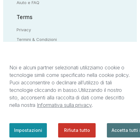
Aiuto e FAQ
Terms
Privacy
Termini & Condizioni
Resi & rimborsi
Contattaci
Noi e alcuni partner selezionati utilizziamo cookie o
tecnologie simili come specificato nella cookie policy.
Il presente sito web è di proprietà di StreetLib S.r.l.
Puoi acconsentire o declinare all’utilizzo di tali
C.F. e P.IVA 05338720963. StreetLib S.r.l. è
tecnologie cliccando in basso.
Utilizzando il nostro
titolare di tutti i diritti di proprietà intellettuale
sito, acconsenti alla raccolta di dati come descritto
afferenti ai marchi, loghi e segni distintivi presenti
nella nostra
Informativa sulla privacy
.
sul sito web. Si invita l’utente a prendere visione
della privacy policy e delle condizioni relative ai
singoli servizi offerti da StreetLib. Servizio Clienti:
support@streetlib.com
Impostazioni
Rifiuta tutto
Accetta tutti