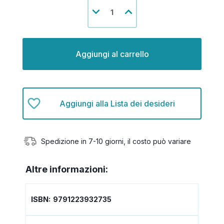
Disponibilità
Diminuisci
Aumenta
attuale:
la
la
quantità
quantità
di
di
undefined
undefined
Aggiungi alla Lista dei desideri
Spedizione in 7-10 giorni, il costo può variare
Altre informazioni:
ISBN:
9791223932735